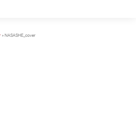
r
»
NASASHE_cover